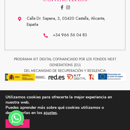
Calle Dr. Sapena, 3, 03420 Castalla, Alicante,
España
+34 966 56 04 83
PROGRAMA KIT DIGITAL COFINANCIADO POR LOS FONDOS NEXT
GENERATIONS (EU)
DEL MECANISMO DE RECUPERACIÓN Y RESILENCIA
Utilizamos cookies para ofrecerte la mejor experiencia en
El Sedalí © copyright 2026. Todos los derechos reservados.
nuestra web.
Puedes aprender más sobre qué cookies utilizamos o
desactivarlas en los
ajustes
.
Aceptar